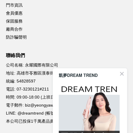
凱夢DREAM TREND