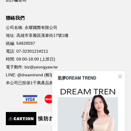
凱夢DREAM TREND