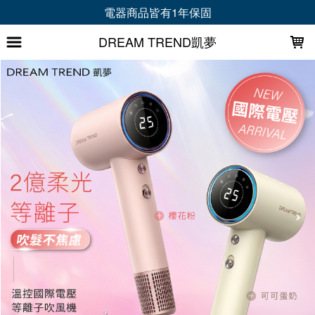
LOADING...
會員首購折 30 元｜加LINE再拿專屬禮+折50元
DREAM TREND凱夢