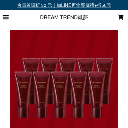
LOADING...
超商滿1699免運、滿3000再送升等禮
DREAM TREND凱夢