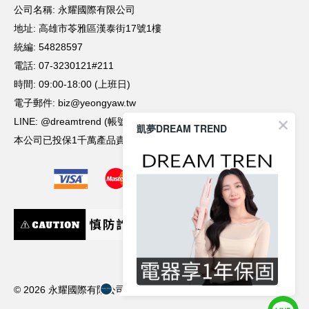
凱夢DREAM TREND