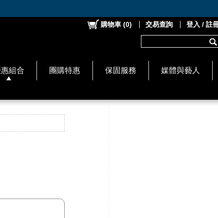
購物車
(
0
)
交易查詢
登入 / 註
優惠組合
團購特惠
保固服務
媒體與藝人