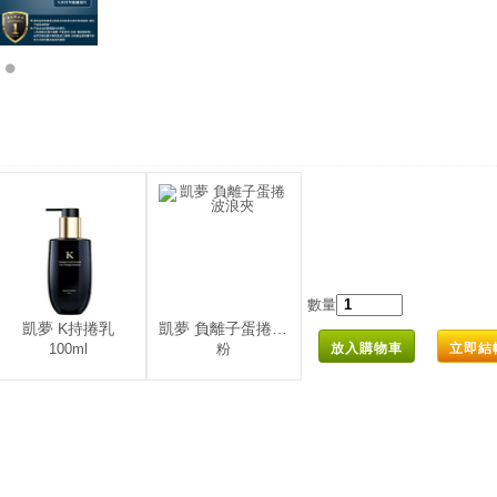
數量
凱夢 K持捲乳
凱夢 負離子蛋捲波浪夾
100ml
粉
放入購物車
立即結