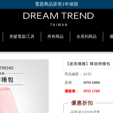
會員首購折 30 元｜加LINE再拿專屬禮+折50元
美髮電器/工具
所有商品
全系列商品
【波浪捲捲】韓妞持捲包
商品編號：
b131
原價：
NTD 1960
優惠價：
NTD 1780
超商滿1699免運費