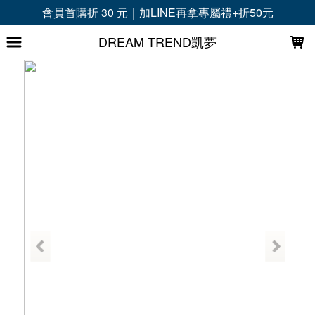
LOADING...
會員首購折 30 元｜加LINE再拿專屬禮+折50元
DREAM TREND凱夢