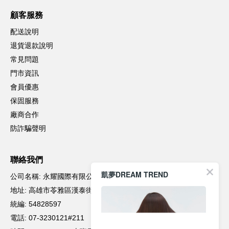
凱夢DREAM TREND