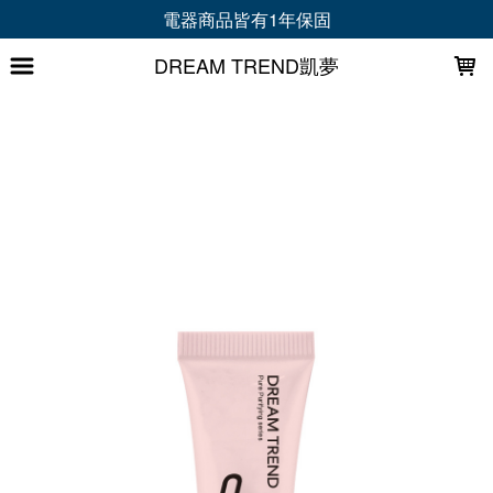
LOADING...
會員首購折 30 元｜加LINE再拿專屬禮+折50元
DREAM TREND凱夢