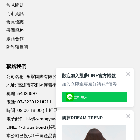
凱夢DREAM TREND