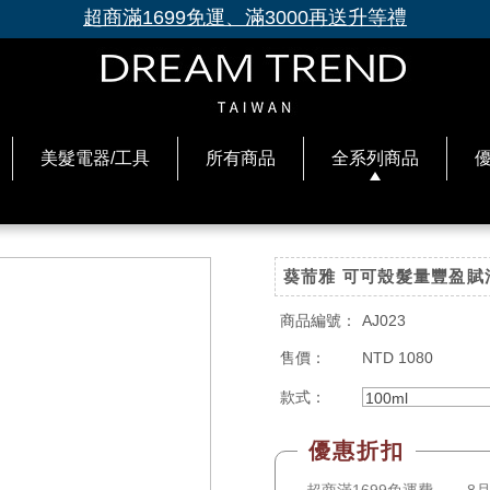
超商滿1699免運、滿3000再送升等禮
美髮電器/工具
所有商品
全系列商品
葵荋雅 可可殼髮量豐盈賦活
商品編號：
AJ023
售價：
NTD 1080
款式：
100ml