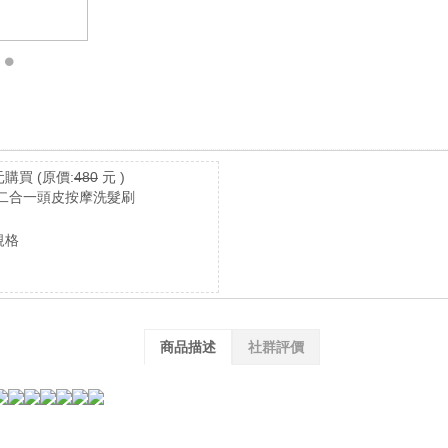
元購買
(原價:
480
元 )
二合一頭皮按摩洗髮刷
規格
商品描述
社群評價