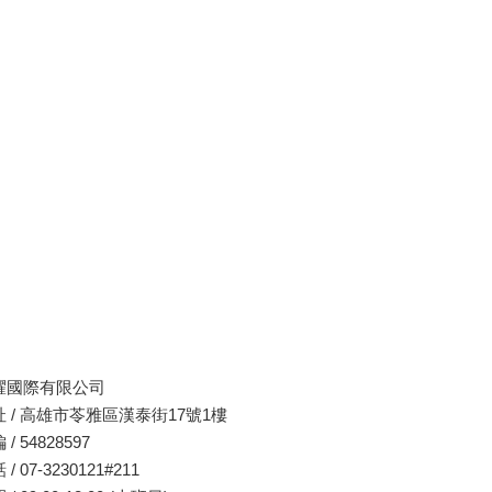
耀國際有限公司
址 / 高雄市苓雅區漢泰街17號1樓
 / 54828597
/ 07-3230121#211