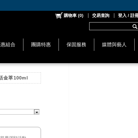
購物車
(
0
)
交易查詢
登入 / 註
優惠組合
團購特惠
保固服務
媒體與藝人
金萃100ml