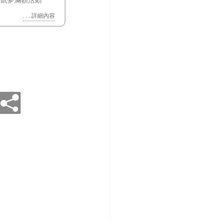
月凱夢滿額活動
. . . 詳細內容