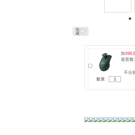
收
藏
加
390
葵荋雅
不分
數量: