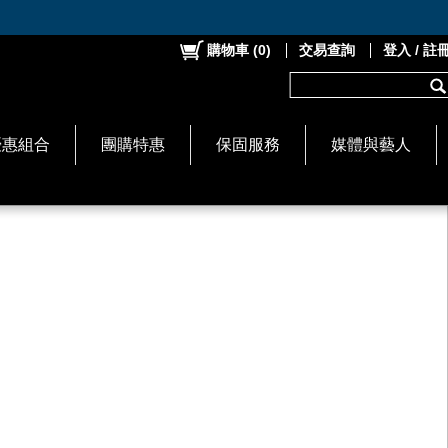
購物車
(
0
)
交易查詢
登入 / 註
優惠組合
團購特惠
保固服務
媒體與藝人