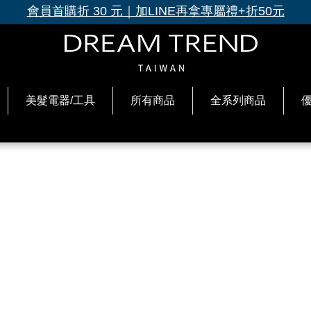
會員首購折 30 元｜加LINE再拿專屬禮+折50元
美髮電器/工具
所有商品
全系列商品