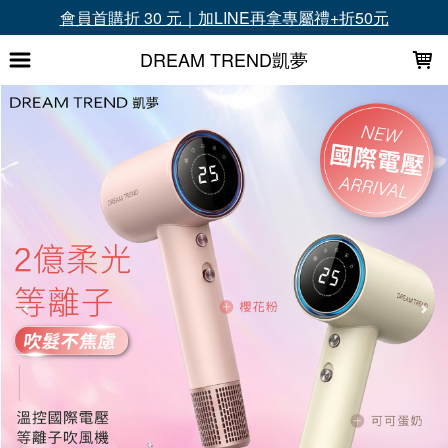
LOADING...
會員首購折 30 元｜加LINE再拿專屬禮+折50元
DREAM TREND凱夢