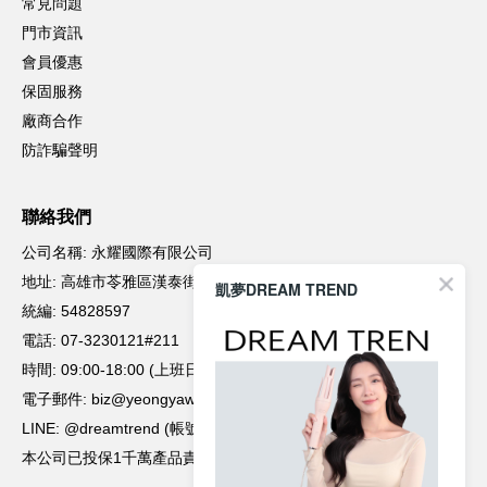
凱夢DREAM TREND