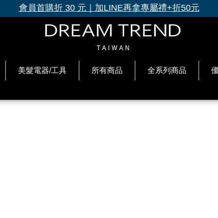
會員首購折 30 元｜加LINE再拿專屬禮+折50元
美髮電器/工具
所有商品
全系列商品