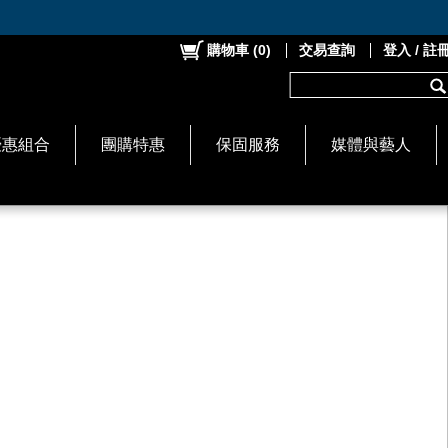
購物車
(
0
)
交易查詢
登入 / 註
優惠組合
團購特惠
保固服務
媒體與藝人