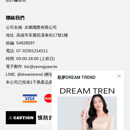
凱夢DREAM TREND