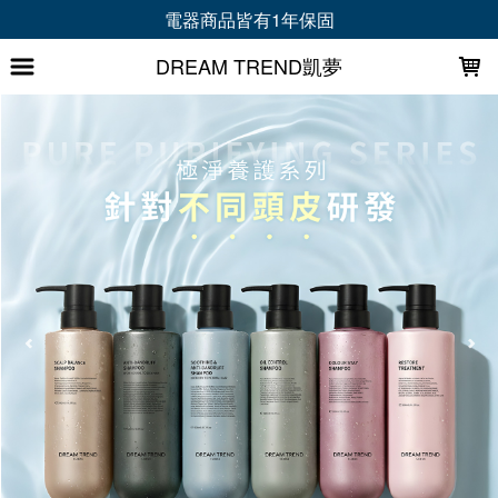
LOADING...
會員首購折 30 元｜加LINE再拿專屬禮+折50元
DREAM TREND凱夢