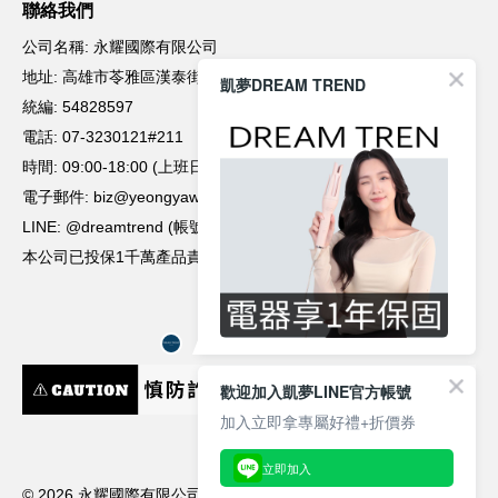
凱夢DREAM TREND