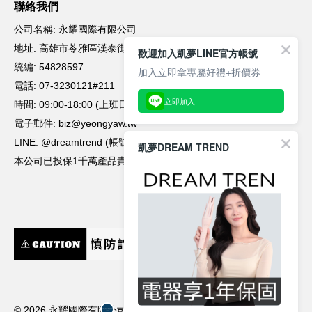
凱夢DREAM TREND