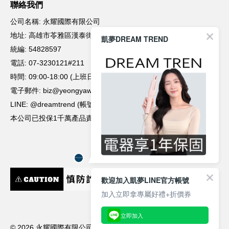
凱夢DREAM TREND