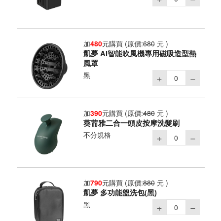
加
480
元購買
(原價:
680
元 )
凱夢 AI智能吹風機專用磁吸造型熱
風罩
黑
加
390
元購買
(原價:
480
元 )
葵荋雅二合一頭皮按摩洗髮刷
不分規格
加
790
元購買
(原價:
880
元 )
凱夢 多功能盥洗包(黑)
黑