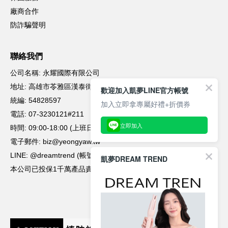
凱夢DREAM TREND