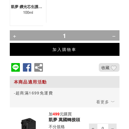
凱夢 鑽光芯生護髮油(保濕)
100ml
加入購物車
收藏
超商滿1699免運費
加
499
元購買
凱夢 萬國轉接頭
不分規格