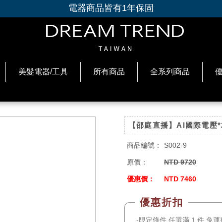
電器商品皆有1年保固
美髮電器/工具
所有商品
全系列商品
【邵庭直播】AI國際電壓*2
商品編號：
S002-9
原價：
NTD 9720
優惠價：
NTD 7460
限定條件 任選滿 1 件 免運