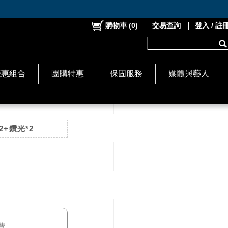
購物車
(
0
)
交易查詢
登入 / 註
優惠組合
團購特惠
保固服務
媒體與藝人
+鑽光*2
費