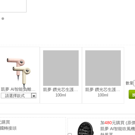
數量
凱夢 AI智能負離子吹風機(國際電壓)
凱夢 鑽光芯生護髮油(保濕)
凱夢 鑽光芯生護髮油(保濕)
100ml
100ml
請選擇款式
元購買
加
480
元購買
(原價
萬國轉接頭
凱夢 AI智能吹風
熱風罩