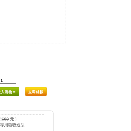
放入購物車
立即結帳
:
680
元 )
機專用磁吸造型