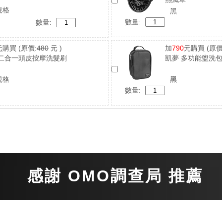
規格
黑
數量:
數量:
元購買
(原價:
480
元 )
加
790
元購買
(原價
二合一頭皮按摩洗髮刷
凱夢 多功能盥洗包
規格
黑
數量: