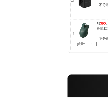
不分
加
390
葵荋雅
不分
數量: