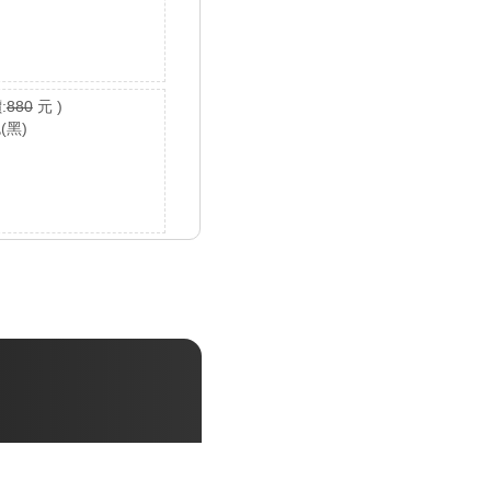
:
880
元 )
(黑)