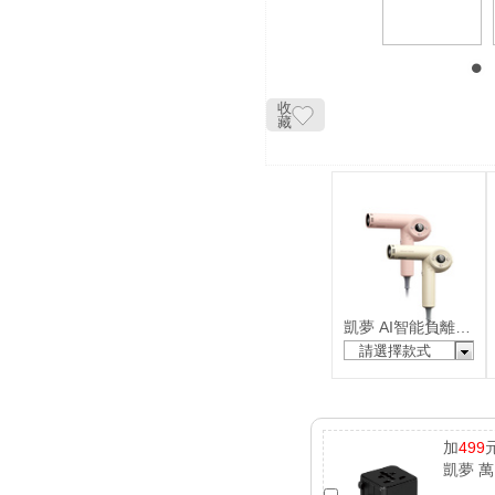
收
藏
凱夢 AI智能負離子吹風機(國際電壓)
請選擇款式
加
499
凱夢 