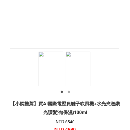
【小嫻推薦】買AI國際電壓負離子吹風機+水光夾送鑽
光護髮油(保濕)100ml
NTD 6540
NTD 4980