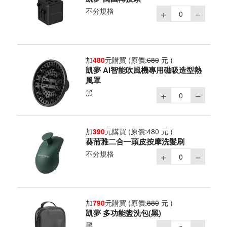
不分規格
加
480
元購買
(原價:
680
元 )
凱夢 AI智能吹風機專用磁吸造型熱
風罩
黑
加
390
元購買
(原價:
480
元 )
葵荋雅二合一頭皮按摩洗髮刷
不分規格
加
790
元購買
(原價:
880
元 )
凱夢 多功能盥洗包(黑)
黑