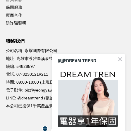
凱夢DREAM TREND