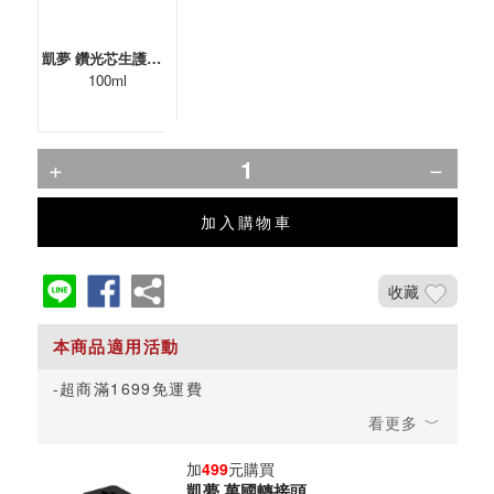
凱夢 鑽光芯生護髮油(保濕)
100ml
加入購物車
收藏
超商滿1699免運費
加
499
元購買
凱夢 萬國轉接頭