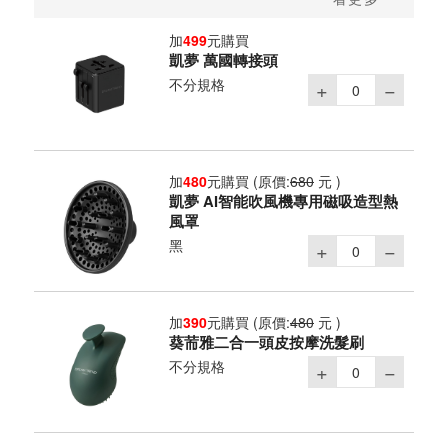
加
499
元購買
凱夢 萬國轉接頭
不分規格
加
480
元購買
(原價:
680
元 )
凱夢 AI智能吹風機專用磁吸造型熱
風罩
黑
加
390
元購買
(原價:
480
元 )
葵荋雅二合一頭皮按摩洗髮刷
不分規格