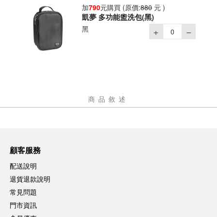
加
790
元購買
(原價:
880
元 )
凱夢 多功能盥洗包(黑)
黑
商品敘述