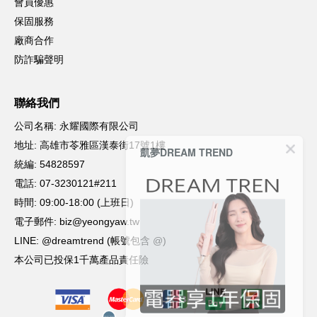
凱夢DREAM TREND