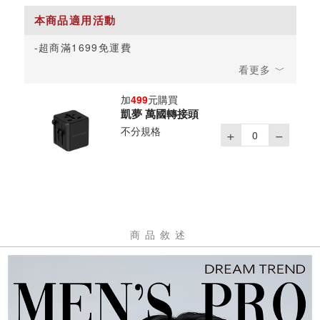
超商滿1699免運費
加
499
元購買
凱夢 萬國轉接頭
不分規格
商品敘述