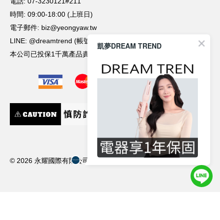
凱夢DREAM TREND