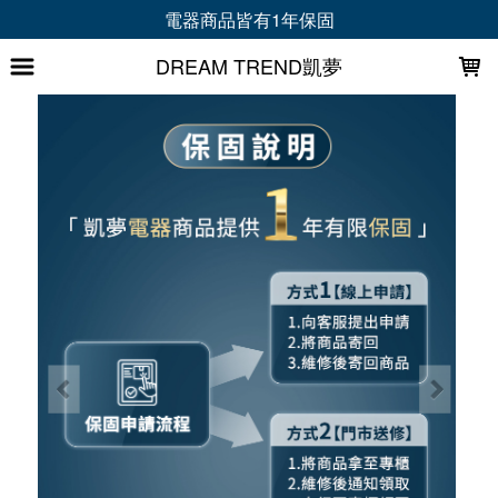
LOADING...
會員首購折 30 元｜加LINE再拿專屬禮+折50元
DREAM TREND凱夢