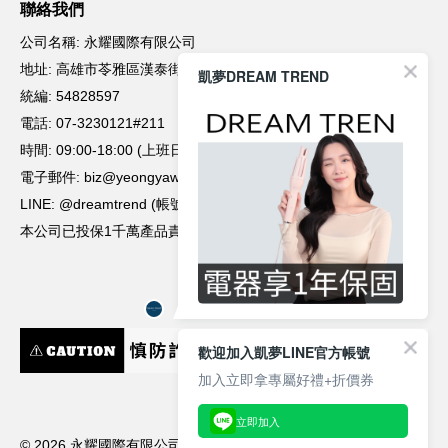
凱夢DREAM TREND