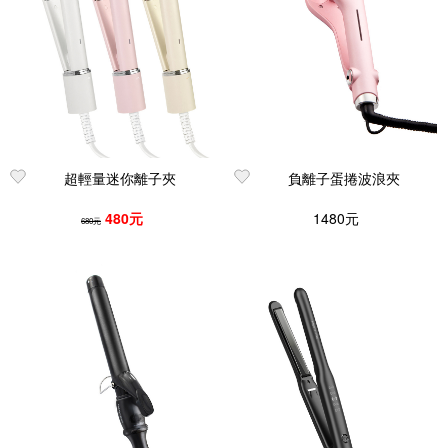
超輕量迷你離子夾
負離子蛋捲波浪夾
480元
1480元
680元