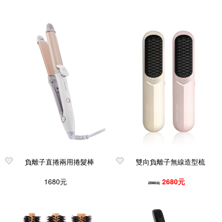
負離子直捲兩用捲髮棒
雙向負離子無線造型梳
1680元
2680元
2980元