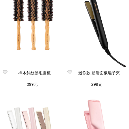
櫸木斜紋鬃毛圓梳
迷你款 超滑面板離子夾
299元
299元