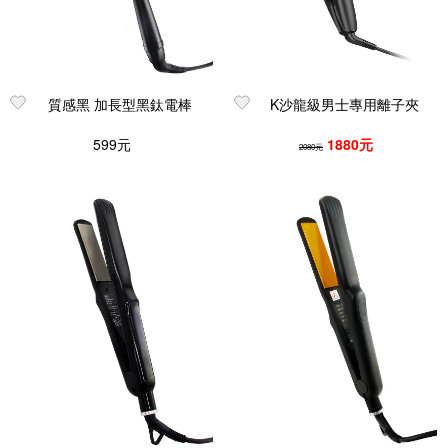
質感黑 加長型黑鈦電棒
K沙龍級男士專用離子夾
599元
1880元
2080元