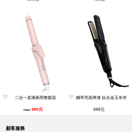
二合一直捲兩用整髮器
鋼琴亮面烤漆 鈦合金玉米夾
990元
699元
1180元