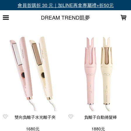
LOADING...
超商滿1699免運、滿3000再送升等禮
DREAM TREND凱夢
上架時間
銷售件數
銷售價格
樣式尺寸篩選
全部樣式
米黃(可可蛋奶)
粉(櫻花粉)
38mm
32mm
28mm
25mm
19mm
粉
正常品
可可蛋奶黃
全部尺寸
篩選
雙向負離子水光離子夾
負離子自動捲髮棒
1680元
1880元