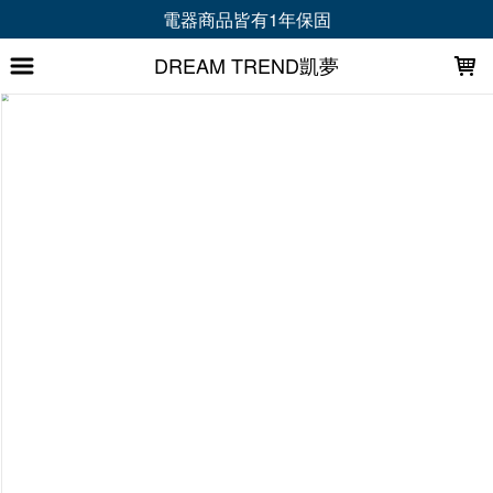
LOADING...
電器商品皆有1年保固
DREAM TREND凱夢
上架時間
銷售件數
銷售價格
樣式尺寸篩選
全部樣式
100ml
全部尺寸
篩選