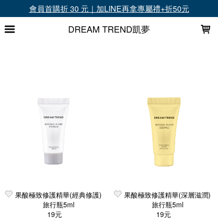
LOADING...
會員首購折 30 元｜加LINE再拿專屬禮+折50元
DREAM TREND凱夢
上架時間
銷售件數
銷售價格
樣式尺寸篩選
全部樣式
100ml
120ml
藍-034【青蘋果&茉莉】
綠-023【鈴蘭&琥珀】
黃-036【柑橘&黑玫瑰】
紫-006【白麝香】
單入
粉-045【葡萄柚＆茉莉】
全部尺寸
篩選
果酸極致修護精華(經典修護)
果酸極致修護精華(深層滋潤)
旅行瓶5ml
旅行瓶5ml
19元
19元