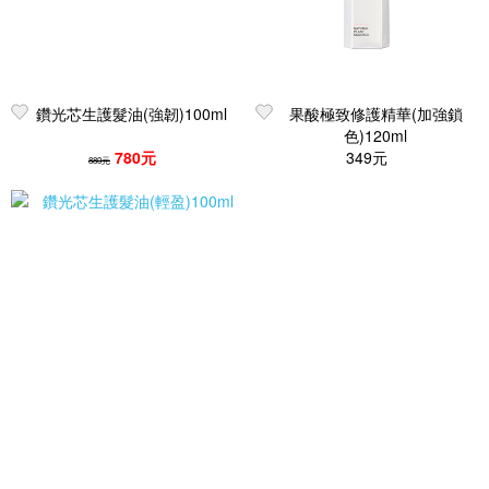
鑽光芯生護髮油(強韌)100ml
果酸極致修護精華(加強鎖
色)120ml
780元
349元
880元