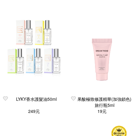
LYKY香水護髮油50ml
果酸極致修護精華(加強鎖色)
旅行瓶5ml
249元
19元