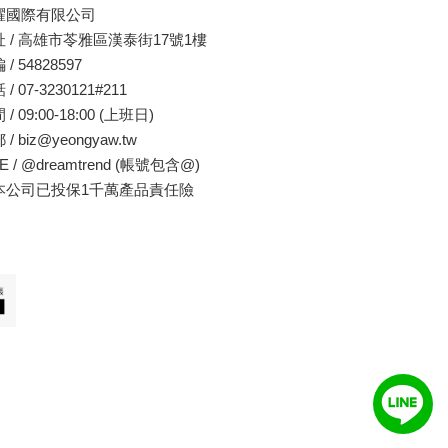
耀國際有限公司
址 / 高雄市苓雅區漢泰街17號1樓
 / 54828597
/ 07-3230121#211
 / 09:00-18:00 (上班日)
 /
biz@yeongyaw.tw
E /
@dreamtrend (帳號包含@)
本公司已投保1千萬產品責任險