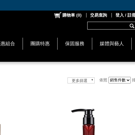
購物車
(
0
)
交易查詢
登入 / 註
優惠組合
團購特惠
保固服務
媒體與藝人
依照
更多篩選