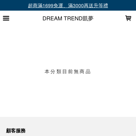
LOADING...
超商滿1699免運、滿3000再送升等禮
DREAM TREND凱夢
上架時間
銷售件數
銷售價格
樣式尺寸篩選
本分類目前無商品
現貨商品
篩選